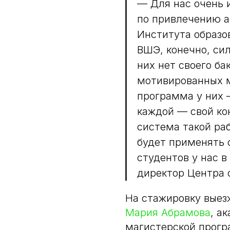
— Для нас очень 
по привлечению а
Института образо
ВШЭ, конечно, сил
них нет своего ба
мотивированных м
программа у них 
каждой — свой ко
система такой ра
будет применять
студентов у нас в
директор Центра 
На стажировку выез
Мария Абрамова
, а
магистерской прог