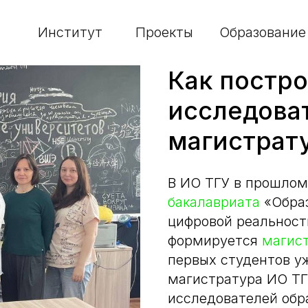
Институт
Проекты
Образование
Как постр
исследова
магистрат
В ИО ТГУ в прошлом
бакалавриата
«Образ
цифровой реальност
формируется
магис
первых студентов уж
магистратура ИО ТГ
исследователей обра