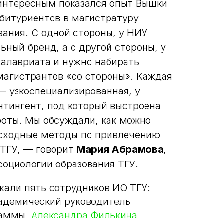
интересным показался опыт Вышки
битуриентов в магистратуру
вания. С одной стороны, у НИУ
ьный бренд, а с другой стороны, у
калавриата и нужно набирать
агистрантов «со стороны». Каждая
— узкоспециализированная, у
нтингент, под который выстроена
боты. Мы обсуждали, как можно
 сходные методы по привлечению
 ТГУ, — говорит
Мария Абрамова
,
социологии образования ТГУ.
жали пять сотрудников ИО ТГУ:
кадемический руководитель
раммы,
Александра Филькина
,