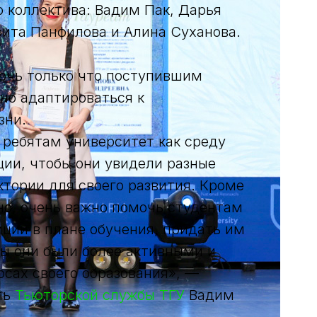
о коллектива: Вадим Пак, Дарья
ита Панфилова и Алина Суханова.
очь только что поступившим
но адаптироваться к
зни.
 ребятам университет как среду
ции, чтобы они увидели разные
ктории для своего развития. Кроме
чно, очень важно помочь студентам
иции в плане обучения, придать им
бы они были более активными и
осах своего образования», —
ль
Тьюторской службы ТГУ
Вадим