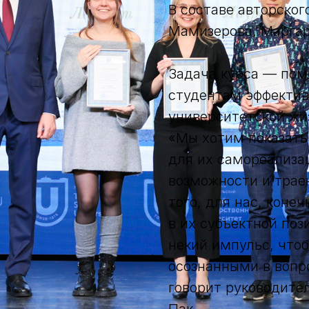
В составе авторског
Мамизерова, Маргар
Задача курса — пом
студентам эффектив
университетской жи
«Мы хотим показать
для их самореализа
возможности и трае
того, для нас, коне
в их субъектной поз
некий импульс, что
осознанными в вопр
говорит руководите