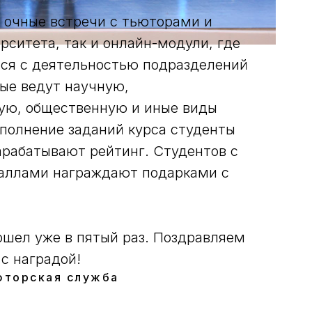
к очные встречи с тьюторами и
рситета, так и онлайн-модули, где
ся с деятельностью подразделений
рые ведут научную,
ую, общественную и иные виды
ыполнение заданий курса студенты
арабатывают рейтинг. Студентов с
аллами награждают подарками с
ошел уже в пятый раз. Поздравляем
с наградой!
юторская служба