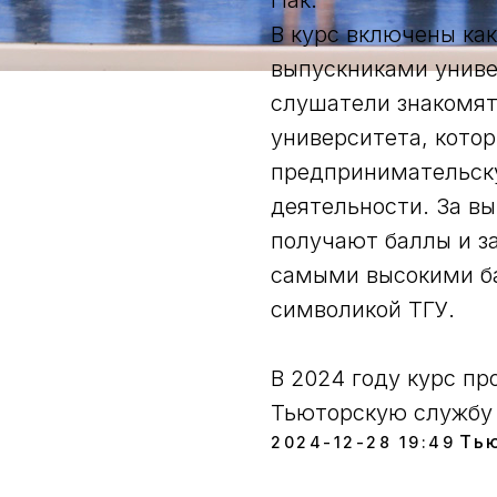
Пак.
В курс включены ка
выпускниками униве
слушатели знакомят
университета, кото
предпринимательск
деятельности. За в
получают баллы и з
самыми высокими б
символикой ТГУ.
В 2024 году курс пр
Тьюторскую службу 
Ть
2024-12-28 19:49