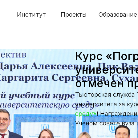
Институт
Проекты
Образование
Курс «Пог
университ
отмечен п
Тьюторская служба 
университета за ку
среду»
! Награждени
Ученом совете вуза 