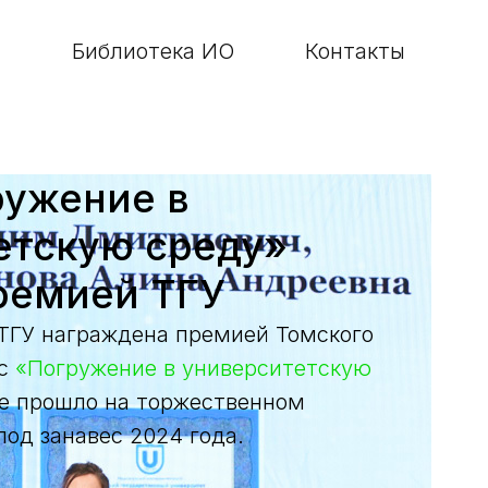
Библиотека ИО
Контакты
ружение в
етскую среду»
ремией ТГУ
ТГУ награждена премией Томского
рс
«Погружение в университетскую
е прошло на торжественном
под занавес 2024 года.