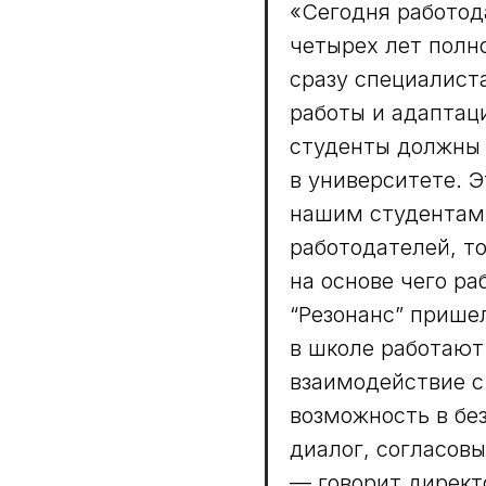
«Сегодня работод
четырех лет полн
сразу специалиста
работы и адаптац
студенты должны 
в университете. 
нашим студентам
работодателей, то
на основе чего ра
“Резонанс” прише
в школе работают 
взаимодействие с
возможность в бе
диалог, согласов
— говорит директ