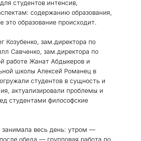
и для студентов интенсив,
спектам: содержанию образования,
е это образование происходит.
г Козубенко, зам.директора по
илл Савченко, зам.директора по
й работе Жанат Абдыкеров и
ьной школы Алексей Романец в
погружали студентов в сущность и
ния, актуализировали проблемы и
ред студентами философские
е занимала весь день: утром —
после обеда — групповая работа по