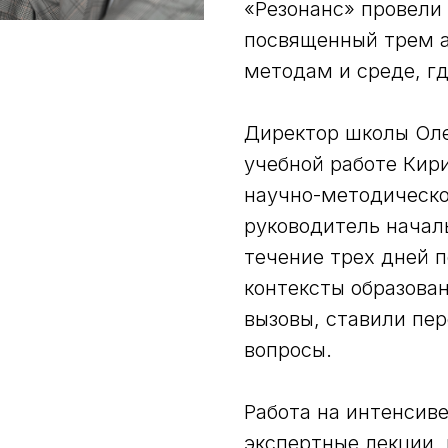
‭«Резонанс‭» провел
посвященный трем а
методам и среде, гд
Директор школы Оле
учебной работе Кир
научно-методическо
руководитель начал
течение трех дней 
контексты образова
вызовы, ставили пе
вопросы.
Работа на интенсив
экспертные лекции, 