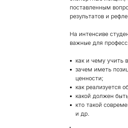
поставленным вопро
результатов и рефле
На интенсиве студе
важные для професс
как и чему учить в
зачем иметь пози
ценности;
как реализуется о
какой должен быть
кто такой совреме
и др.