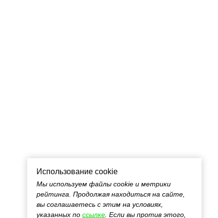
Использование cookie
Использование cookie
Мы используем файлы cookie и метрики
Мы используем файлы cookie и метрики
рейтинга. Продолжая находиться на сайте,
рейтинга. Продолжая находиться на сайте,
вы соглашаетесь с этим на условиях,
вы соглашаетесь с этим на условиях,
указанных по
указанных по
ссылке
ссылке
. Если вы против этого,
. Если вы против этого,